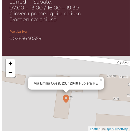
Lunedì – Sabato:
07:00 – 13:00 / 16:00 – 19:30
Giovedì pomeriggio: chiuso
Domenica: chiuso
Partita Iva
00265640359
+
−
×
Via Emilia Ovest, 23, 42048 Rubiera RE
Leaflet
| ©
OpenStreetMap