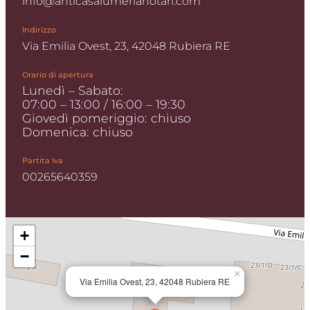
info@anticasalumerianotari.com
Indirizzo
Via Emilia Ovest, 23, 42048 Rubiera RE
Orario di apertura
Lunedì – Sabato:
07:00 – 13:00 / 16:00 – 19:30
Giovedì pomeriggio: chiuso
Domenica: chiuso
Partita Iva
00265640359
+
−
×
Via Emilia Ovest, 23, 42048 Rubiera RE