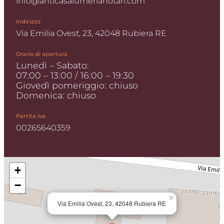
info@anticasalumerianotari.com
Indirizzo
Via Emilia Ovest, 23, 42048 Rubiera RE
Orario di apertura
Lunedì – Sabato:
07:00 – 13:00 / 16:00 – 19:30
Giovedì pomeriggio: chiuso
Domenica: chiuso
Partita Iva
00265640359
+
−
×
Via Emilia Ovest, 23, 42048 Rubiera RE